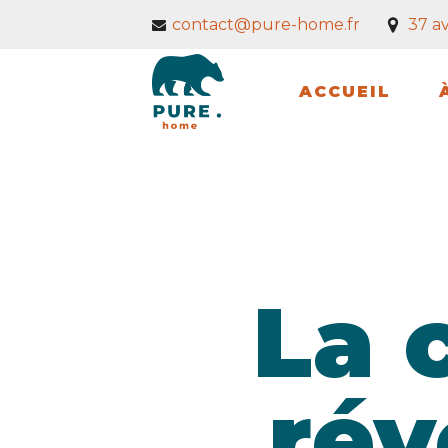
contact@pure-home.fr
37 a
ACCUEIL
La 
rév