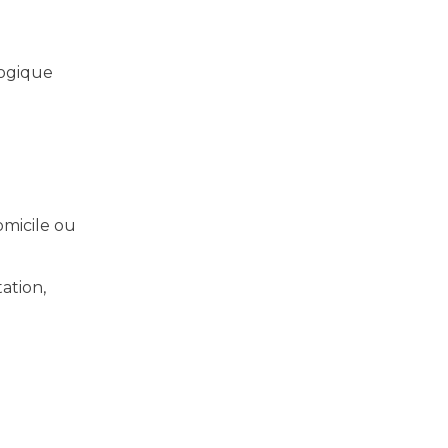
logique
omicile ou
ation,