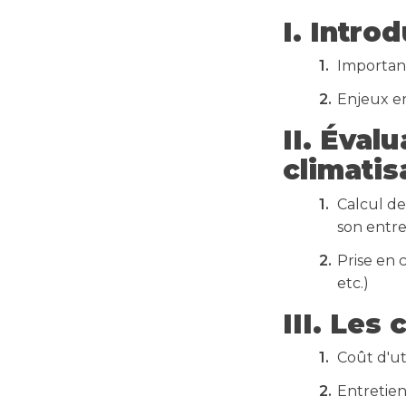
I. Intro
Importanc
Enjeux e
II. Éval
climatis
Calcul de
son entre
Prise en 
etc.)
III. Les
Coût d'ut
Entretien