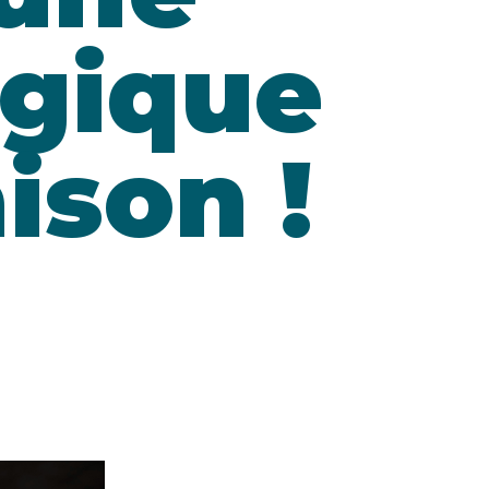
ogique
ison !