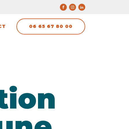
06 65 67 80 00
CT
tion
 une