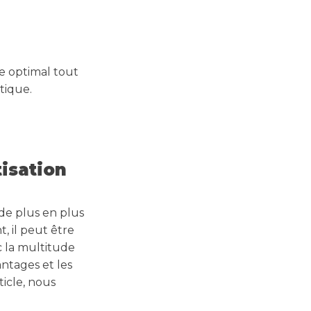
e optimal tout
tique.
isation
de plus en plus
, il peut être
c la multitude
antages et les
icle, nous