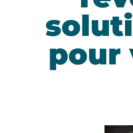
solut
pour 