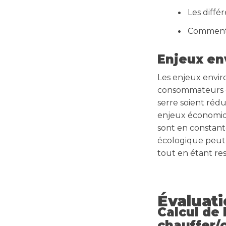
Les diffé
Comment c
Enjeux e
Les enjeux envi
consommateurs et 
serre soient rédu
enjeux économiqu
sont en constan
écologique peut
tout en étant r
Évaluat
Calcul de
chauffer/