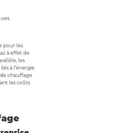
ques.
 pour les
az à effet de
allèle, les
iés à l'énergie
 de chauffage
nt les coûts
fage
treprise