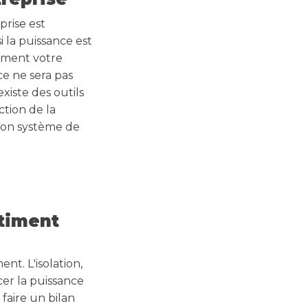
prise est
i la puissance est
lement votre
ace ne sera pas
xiste des outils
ction de la
 bon système de
âtiment
nt. L'isolation,
cer la puissance
faire un bilan