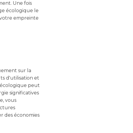
ment. Une fois
ge écologique le
t votre empreinte
uement sur la
s d'utilisation et
 écologique peut
gie significatives
e, vous
actures
ser des économies